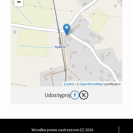
−
Leaflet
| ©
OpenStreetMap
contributors
Udostępnij
Wszelkie prawa zastrzeżone (C) 2026