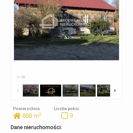
1
/
20
Powierzchnia
Liczba pokoi
2
800 m
9
Dane nieruchomości: