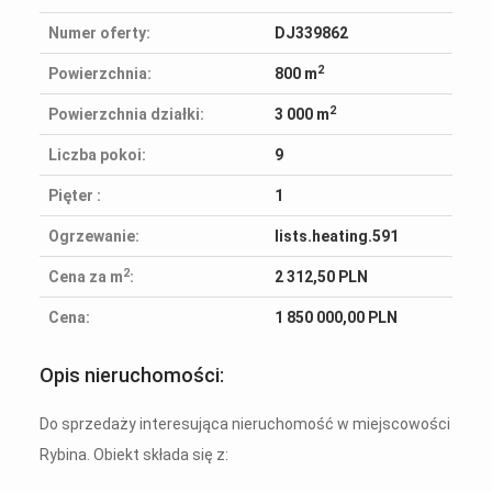
Numer oferty:
DJ339862
2
Powierzchnia:
800 m
2
Powierzchnia działki:
3 000 m
Liczba pokoi:
9
Pięter :
1
Ogrzewanie:
lists.heating.591
2
Cena za m
:
2 312,50 PLN
Cena:
1 850 000,00 PLN
Opis nieruchomości:
Do sprzedaży interesująca nieruchomość w miejscowości
Rybina. Obiekt składa się z: