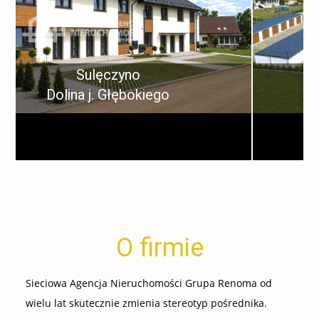
Sulęczyno
ego
Dolina j. Głębokiego
daż
Mieszkanie na sprzedaż
2
498 083,00 PLN
49,01 m
2 Pokoje
360 
O firmie
Sieciowa Agencja Nieruchomości Grupa Renoma od
wielu lat skutecznie zmienia stereotyp pośrednika.